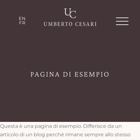
EN
FR
EN
FR
LA TENUTA
HERITAGE
PAGINA DI ESEMPIO
SOSTENIBILITÀ
VINI
Questa è una pagina di esempio. Differisce da un
articolo di un blog perché rimane sempre allo stesso