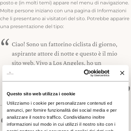
posto e (in molti temi) appare nel menu di navigazione.
VISIONE
Molte persone iniziano con una pagina di Informazioni
che li presentano ai visitatori del sito. Potrebbe apparire
una presentazione del tipo:
EXPERIENCE
Ciao! Sono un fattorino ciclista di giorno,
aspirante attore di notte e questo è il mio
sito web. Vivo a Los Angeles, ho un
Cerca un argomento sul sito di
grande cane di nome Jack e mi piace la
Umberto Cesari
piña colada. (E prendere la pioggia)
Questo sito web utilizza i cookie
Utilizziamo i cookie per personalizzare contenuti ed
…o qualcosa di simile:
annunci, per fornire funzionalità dei social media e per
analizzare il nostro traffico. Condividiamo inoltre
La Società XYZ Aggeggi è stata fondata
informazioni sul modo in cui utilizzi il nostro sito con i
nel 1971 e da allora fornisce al pubblico
nostri partner che si occupano di analisi dei dati web,