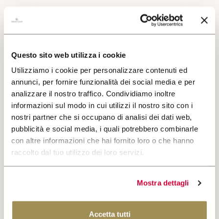
Questo sito web utilizza i cookie
Utilizziamo i cookie per personalizzare contenuti ed
annunci, per fornire funzionalità dei social media e per
analizzare il nostro traffico. Condividiamo inoltre
informazioni sul modo in cui utilizzi il nostro sito con i
nostri partner che si occupano di analisi dei dati web,
pubblicità e social media, i quali potrebbero combinarle
con altre informazioni che hai fornito loro o che hanno
raccolto dal tuo utilizzo dei loro servizi.
CERCA
This more traditional Sangiovese Riserva, with notes of
violets and roasted coffee, stands out with its dry, full-
Mostra dettagli
bodied flavour.
Accetta tutti