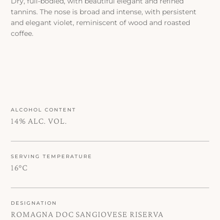
Dry, full-bodied, with beautiful elegant and refined
tannins. The nose is broad and intense, with persistent
and elegant violet, reminiscent of wood and roasted
coffee.
ALCOHOL CONTENT
14% ALC. VOL.
SERVING TEMPERATURE
16°C
DESIGNATION
ROMAGNA DOC SANGIOVESE RISERVA